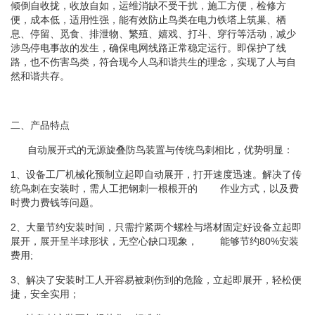
倾倒自收拢，收放自如，运维消缺不受干扰，施工方便，检修方
便，成本低，适用性强，能有效防止鸟类在电力铁塔上筑巢、栖
息、停留、觅食、排泄物、繁殖、嬉戏、打斗、穿行等活动，减少
涉鸟停电事故的发生，确保电网线路正常稳定运行。即保护了线
路，也不伤害鸟类，符合现今人鸟和谐共生的理念，实现了人与自
然和谐共存。
二、产品特点
自动展开式的无源旋叠防鸟装置与传统鸟刺相比，优势明显：
1、设备工厂机械化预制立起即自动展开，打开速度迅速。解决了传
统鸟刺在安装时，需人工把钢刺一根根开的 作业方式，以及费
时费力费钱等问题。
2、大量节约安装时间，只需拧紧两个螺栓与塔材固定好设备立起即
展开，展开呈半球形状，无空心缺口现象， 能够节约80%安装
费用;
3、解决了安装时工人开容易被刺伤到的危险，立起即展开，轻松便
捷，安全实用；