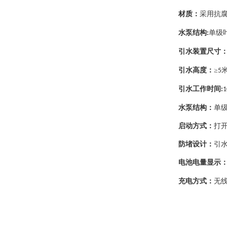
材质：
采用抗
水泵结构
单级
:
引水装置尺寸
引水高度：
≥
5
引水工作时间
:
1
水泵结构：
单
启动方式：
打
防堵设计：
引
电池电量显示
充电方式：
无