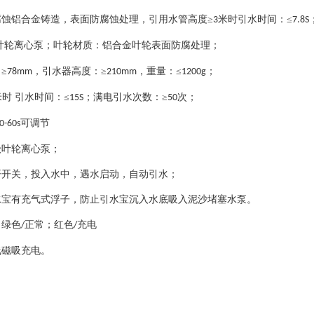
腐蚀铝合金铸造，表面防腐蚀处理，引用水管高度
≥
米时引水时间：≤
3
7.8S
叶轮离心泵；叶轮材质：铝合金叶轮表面防腐处理；
：
≥
，引水器高度：≥
，重量：≤
；
78mm
210mm
1200g
米时 引水时间：≤
；满电引水次数：≥
次；
15S
50
可调节
0-60s
级叶轮离心泵；
开开关
，投入水中，遇水启动，自动引水；
水宝有充气式浮子，防止引水宝沉入水底吸入泥沙堵塞水泵。
：
绿色
正常；红色
充电
/
/
线磁吸充电。