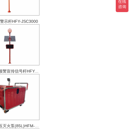
示杆HFY-JSC3000
太阳能台风预警宣传信号杆HFY-JFA4000
森林消防高压灭火泵(85L)HFM-B85L