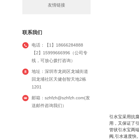
友情链接
联系我们
电话：【1】18666284888
【2】15999666996（公司专
线，可放心拨打咨询）
地址：深圳市龙岗区龙城街道
回龙埔社区天健创智天地2栋
1201
邮箱：szhfzh@szhfzh.com(发
送邮件咨询我们）
引水宝采用抗
用，又保证了引
管状引水宝两端
阀,引水速度快