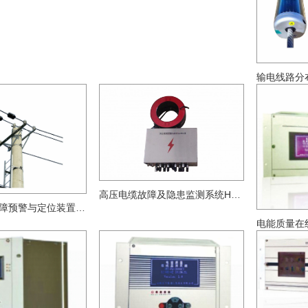
高压电缆故障及隐患监测系统HFP-GZS3000
配网行波型故障预警与定位装置HFP-GZS1000