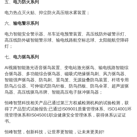
五、
电力防火系列
电力热点灭火贴、抑尘防火高压细水雾装置；
六、
输电
警示系列
电力智能安全警示器、吊车近电预警装置、高压线防外破警示灯、
高压线防外破智能警示球、输电线路航空标志球、太阳能航空障碍
灯；
七、
电力驱鸟系列
AI视频智能激光语音驱鸟装置、变电站激光驱鸟、输电线路智能综
合驱鸟器、多功能综合驱鸟器、磁吸式绝缘驱鸟刺、风力驱鸟器、
智能强声驱鸟器、防鸟刺、置鸟笼、无源旋叠防鸟装置、杆塔专用
防鸟占位器、可伸缩式防鸟针板、防鸟挡板、防鸟伞罩、超声波驱
鸟器、高压线驱鸟吊牌、智能高压电子脉冲驱鸟器；
恒峰智慧科技相关产品已通过第三方权威检测机构的试验检测，获
得了产品型式试验报告;已通过IS09001质量管理体系、ISO14001环
境管理体系和IS045001职业健康安全管理体系，获得体系认证证
书。
恒峰智慧，创新科技，让世界更智能，让未来更美好!