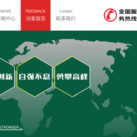
NEWS
FEEDBACK
Contact
新闻中心
访客留言
联系我们