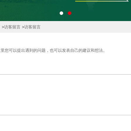
页
>
访客留言
>
访客留言
这里您可以提出遇到的问题，也可以发表自己的建议和想法。