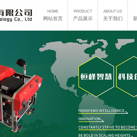
HOME
PRODUCT
ABOUT US
网站首页
产品展示
关于我们