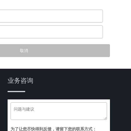
业务咨询
为了让您尽快得到反馈，请留下您的联系方式：