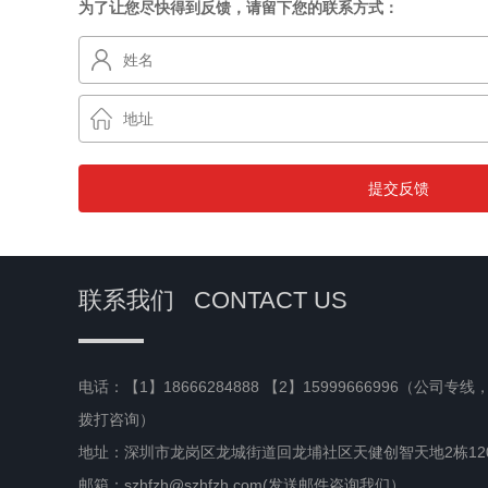
为了让您尽快得到反馈，请留下您的联系方式：
联系我们
CONTACT US
电话：【1】18666284888 【2】15999666996（公司专
拨打咨询）
地址：深圳市龙岗区龙城街道回龙埔社区天健创智天地2栋12
邮箱：szhfzh@szhfzh.com(发送邮件咨询我们）