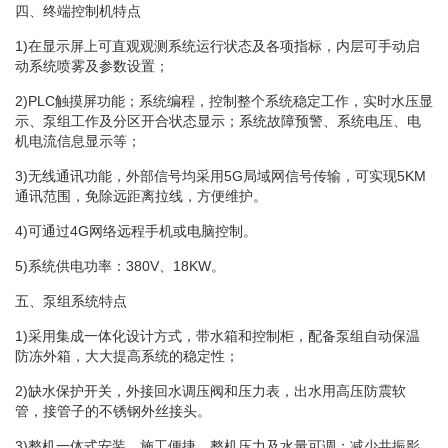
四、终端控制机特点
1)在显示屏上可直观观测系统运行状态及各项指标，内层可手动启
动系统喷雾及参数设置；
2)PLC触摸屏功能；系统编程，控制整个系统稳定工作，实时水压显
示、泵组工作及分区开合状态显示；系统故障预警、系统电压、电
机电流信息显示等；
3)无线通讯功能，外部信号均采用5G局域网信号传输，可实现5KM
通讯范围，免除远距离拉线，方便维护。
4)可通过4G网络远程手机或电脑控制。
5)系统供电功率：380V、18KW。
五、泵组系统特点
1)采用集成一体化设计方式，带水箱和控制柜，配备泵组自动保温
防冻外箱，大大提高系统的稳定性；
2)缺水保护开关，外接回水调压阀和压力表，出水用高压防震软
管，接管子的不锈钢外丝接头。
3)整机一体式安装，施工便捷，整机压力及水量可调；减少共振影