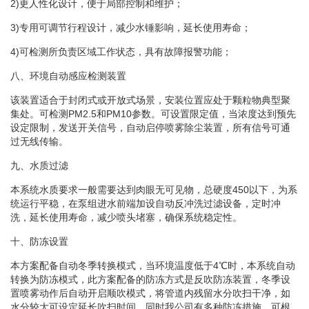
2)更人性化设计，便于局部控制和维护；
3)专用可调节行程设计，减少水锤影响，延长使用寿命；
4)可检测所负责区域工作状态，具有故障报警功能；
八、环境自动感应检测装置
该装置适合于封闭式或开放式场景，安装位置应处于颗粒物典型聚
集处。可检测PM2.5和PM10参数。可设置限定值，当浓度达到预先
设定限制，发送开关信号，自动启停喷雾除尘装置，所有信号可通
过无线传输。
九、水质过滤
本系统水质要求一般需要达到肉眼无可见物，总硬度450以下，为系
统运行平稳，在泵组进水前端加设自动反冲洗过滤设备，定时冲
洗，延长使用寿命，减少喷头堵塞，确保系统稳定性。
十、防冻设置
本方案配备自动冬季转换模式，当环境温度低于4℃时，本系统自动
转换为防冻模式，此方案配备的防冻方式是反吹防冻装置，冬季设
置喷雾动作后自动开启顺吹模式，将管道内残留水分吹扫干净，如
水分较大可设定延长吹扫时间，同时我公司有多种防冻措施，可根