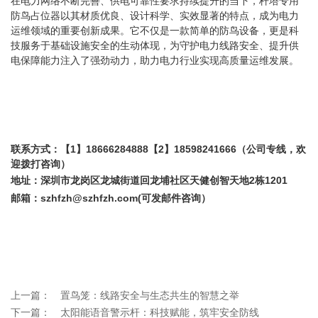
杆塔专用
在电力网络不断完善、供电可靠性要求持续提升的当下，
防鸟占位器
以其材质优良、设计科学、实效显著的特点，成为电力
运维领域的重要创新成果。它不仅是一款简单的防鸟设备，更是科
技服务于基础设施安全的生动体现，为守护电力线路安全、提升供
电保障能力注入了强劲动力，助力电力行业实现高质量运维发展。
【
1】18666284888【2】18598241666（公司专线，欢
联系方式：
迎拨打咨询）
深圳市龙岗区龙城街道回龙埔社区天健创智天地
2栋1201
地址：
szhfzh@szhfzh.com(可发邮件咨询）
邮箱：
上一篇：
置鸟笼：线路安全与生态共生的智慧之举
下一篇：
太阳能语音警示杆：科技赋能，筑牢安全防线