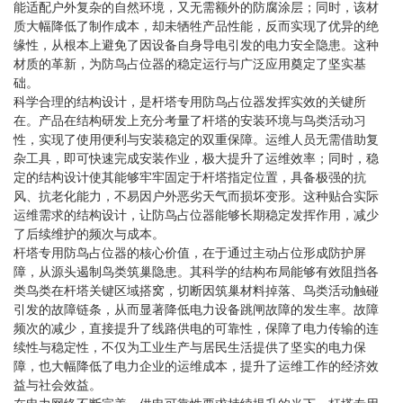
能适配户外复杂的自然环境，又无需额外的防腐涂层；同时，该材
质大幅降低了制作成本，却未牺牲产品性能，反而实现了优异的绝
缘性，从根本上避免了因设备自身导电引发的电力安全隐患。这种
材质的革新，为防鸟占位器的稳定运行与广泛应用奠定了坚实基
础。
科学合理的结构设计，是杆塔专用防鸟占位器发挥实效的关键所
在。产品在结构研发上充分考量了杆塔的安装环境与鸟类活动习
性，实现了使用便利与安装稳定的双重保障。运维人员无需借助复
杂工具，即可快速完成安装作业，极大提升了运维效率；同时，稳
定的结构设计使其能够牢牢固定于杆塔指定位置，具备极强的抗
风、抗老化能力，不易因户外恶劣天气而损坏变形。这种贴合实际
运维需求的结构设计，让防鸟占位器能够长期稳定发挥作用，减少
了后续维护的频次与成本。
杆塔专用防鸟占位器的核心价值，在于通过主动占位形成防护屏
障，从源头遏制鸟类筑巢隐患。其科学的结构布局能够有效阻挡各
类鸟类在杆塔关键区域搭窝，切断因筑巢材料掉落、鸟类活动触碰
引发的故障链条，从而显著降低电力设备跳闸故障的发生率。故障
频次的减少，直接提升了线路供电的可靠性，保障了电力传输的连
续性与稳定性，不仅为工业生产与居民生活提供了坚实的电力保
障，也大幅降低了电力企业的运维成本，提升了运维工作的经济效
益与社会效益。