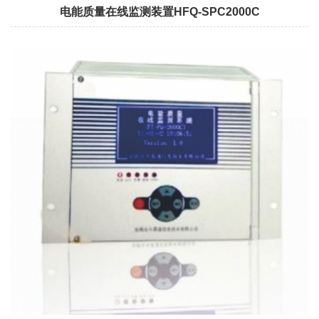
电能质量在线监测装置HFQ-SPC2000C